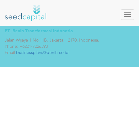
PT. Benih Transformasi Indonesia
Jalan Wijaya 1 No.11B. Jakarta. 12170. Indonesia.
Phone: +6221-7226393
Email
businessplans@benih.co.id